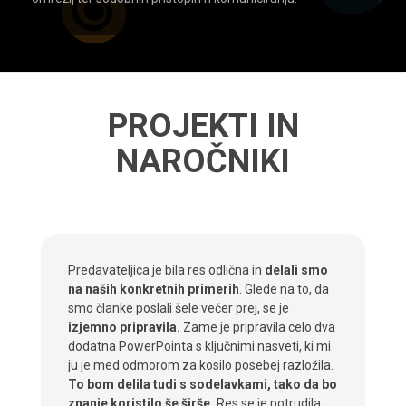
PROJEKTI IN
NAROČNIKI
Predavateljica je bila res odlična in
delali smo
na naših konkretnih primerih
. Glede na to, da
smo članke poslali šele večer prej, se je
izjemno pripravila.
Zame je pripravila celo dva
dodatna PowerPointa s ključnimi nasveti, ki mi
ju je med odmorom za kosilo posebej razložila.
To bom delila tudi s sodelavkami, tako da bo
znanje koristilo še širše.
Res se je potrudila.