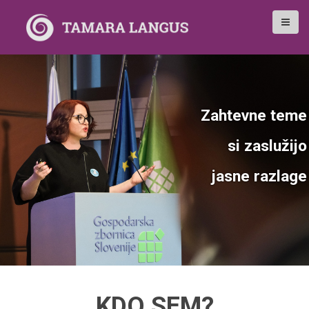
S
k
i
p
t
o
c
o
Zahtevne teme
n
t
si zaslužijo
e
n
jasne razlage
t
KDO SEM?