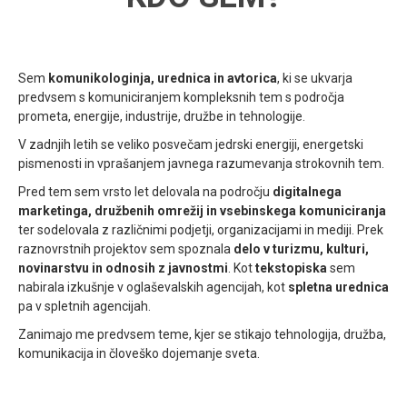
Sem
komunikologinja, urednica in avtorica
, ki se ukvarja
predvsem s komuniciranjem kompleksnih tem s področja
prometa, energije, industrije, družbe in tehnologije.
V zadnjih letih se veliko posvečam jedrski energiji, energetski
pismenosti in vprašanjem javnega razumevanja strokovnih tem.
Pred tem sem vrsto let delovala na področju
digitalnega
marketinga, družbenih omrežij in vsebinskega komuniciranja
ter sodelovala z različnimi podjetji, organizacijami in mediji. Prek
raznovrstnih projektov sem spoznala
delo v turizmu, kulturi,
novinarstvu in odnosih z javnostmi
. Kot
tekstopiska
sem
nabirala izkušnje v oglaševalskih agencijah, kot
spletna urednica
pa v spletnih agencijah.
Zanimajo me predvsem teme, kjer se stikajo tehnologija, družba,
komunikacija in človeško dojemanje sveta.