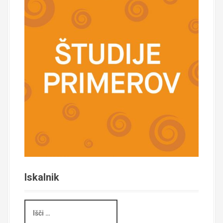
Iskalnik
I
š