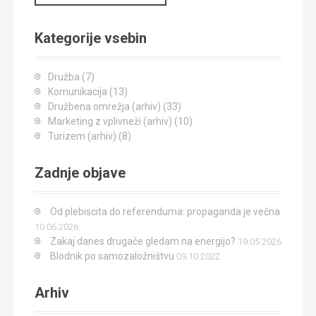
č
i
Kategorije vsebin
Družba
(7)
Komunikacija
(13)
Družbena omrežja (arhiv)
(33)
Marketing z vplivneži (arhiv)
(10)
Turizem (arhiv)
(8)
Zadnje objave
Od plebiscita do referenduma: propaganda je večna
10.06.2026
Zakaj danes drugače gledam na energijo?
19.05.2026
Blodnik po samozaložništvu
09.10.2022
Arhiv