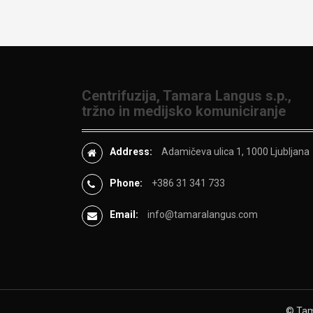
Centrifuzija, Tamara Langus s.p.,
tržno in medijsko komuniciranje
Address:
Adamičeva ulica 1, 1000 Ljubljana
Phone:
+386 31 341 733
Email:
info@tamaralangus.com
© Tama