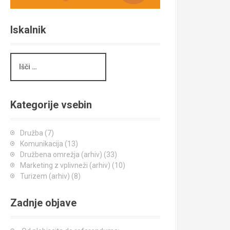
Iskalnik
I
š
č
i
Kategorije vsebin
Družba
(7)
Komunikacija
(13)
Družbena omrežja (arhiv)
(33)
Marketing z vplivneži (arhiv)
(10)
Turizem (arhiv)
(8)
Zadnje objave