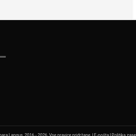
ra Langus, 2016 - 2026. Vse pravice pridržane. |
E-pošta
|
Politika zas