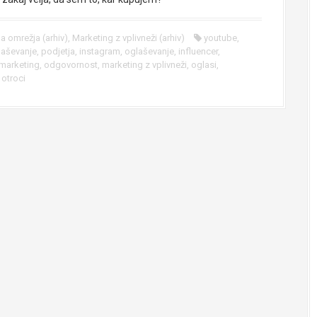
a omrežja (arhiv)
,
Marketing z vplivneži (arhiv)
youtube
,
glaševanje
,
podjetja
,
instagram
,
oglaševanje
,
influencer
,
 marketing
,
odgovornost
,
marketing z vplivneži
,
oglasi
,
,
otroci