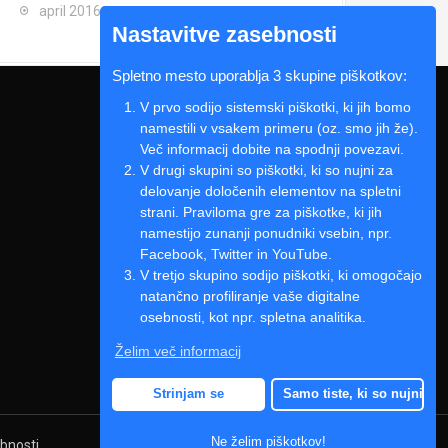
april 2016
Nastavitve zasebnosti
Spletno mesto uporablja 3 skupine piškotkov:
V prvo sodijo sistemski piškotki, ki jih bomo
namestili v vsakem primeru (oz. smo jih že).
Več informacij dobite na spodnji povezavi.
V drugi skupini so piškotki, ki so nujni za
delovanje določenih elementov na spletni
strani. Praviloma gre za piškotke, ki jih
namestijo zunanji ponudniki vsebin, npr.
Facebook, Twitter in YouTube.
V tretjo skupino sodijo piškotki, ki omogočajo
natančno profiliranje vaše digitalne
osebnosti, kot npr. spletna analitika.
Želim več informacij
Strinjam se
Samo tiste, ki so nujni
Ne želim piškotkov!
ebnosti