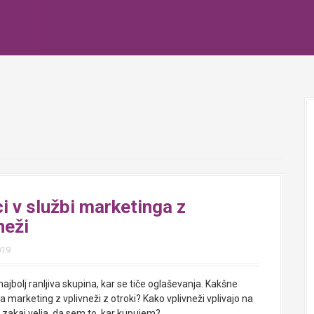
i v službi marketinga z
neži
019
najbolj ranljiva skupina, kar se tiče oglaševanja. Kakšne
 marketing z vplivneži z otroki? Kako vplivneži vplivajo na
 zakaj velja, da sem to, kar kupujem?