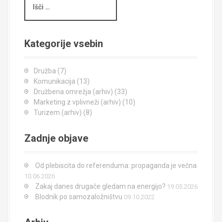
š
č
i
Kategorije vsebin
Družba
(7)
Komunikacija
(13)
Družbena omrežja (arhiv)
(33)
Marketing z vplivneži (arhiv)
(10)
Turizem (arhiv)
(8)
Zadnje objave
Od plebiscita do referenduma: propaganda je večna
10.06.2026
Zakaj danes drugače gledam na energijo?
19.05.2026
Blodnik po samozaložništvu
09.10.2022