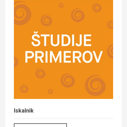
Iskalnik
I