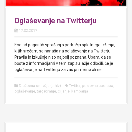
Oglaševanje na Twitterju
17.02.2017
Eno od pogostih vprašanj s področja spletnega trženja,
ki jih srečam, se nanaša na oglaševanje na Twitterju.
Pravila in izkušnje niso najbolj poznana. Upam, da se
boste z informacijami v tem zapisu lažje odločili, če je
oglaševanje na Twitterju za vas primerno ali ne.
Družbena omrežja (arhiv)
Twitter
,
poslovna uporaba
,
oglaševanje
,
targetiranje
,
ciljanje
,
kampanja