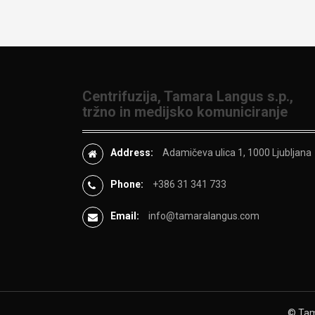
Centrifuzija, Tamara Langus s.p.,
tržno in medijsko komuniciranje
Address:
Adamičeva ulica 1, 1000 Ljubljana
Phone:
+386 31 341 733
Email:
info@tamaralangus.com
© Tama