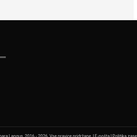
ra Langus, 2016 - 2026. Vse pravice pridržane. |
E-pošta
|
Politika zas