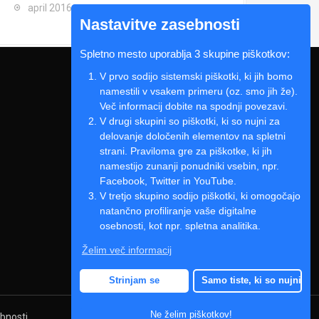
april 2016
Nastavitve zasebnosti
Spletno mesto uporablja 3 skupine piškotkov:
V prvo sodijo sistemski piškotki, ki jih bomo
namestili v vsakem primeru (oz. smo jih že).
Več informacij dobite na spodnji povezavi.
V drugi skupini so piškotki, ki so nujni za
delovanje določenih elementov na spletni
strani. Praviloma gre za piškotke, ki jih
namestijo zunanji ponudniki vsebin, npr.
Facebook, Twitter in YouTube.
V tretjo skupino sodijo piškotki, ki omogočajo
natančno profiliranje vaše digitalne
osebnosti, kot npr. spletna analitika.
Želim več informacij
Strinjam se
Samo tiste, ki so nujni
Ne želim piškotkov!
ebnosti