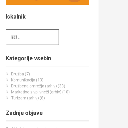
Iskalnik
I
š
č
i
Kategorije vsebin
Družba
(7)
Komunikacija
(13)
Družbena omrežja (arhiv)
(33)
Marketing z vplivneži (arhiv)
(10)
Turizem (arhiv)
(8)
Zadnje objave