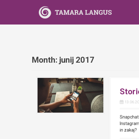
S
k
i
p
t
o
c
o
n
Month:
junij 2017
t
e
n
t
Stori
13.06.2
Snapchat 
Instagram 
in zakaj?