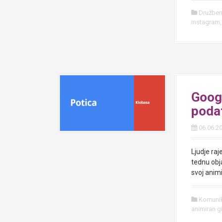
Družben
instagram
Googl
poda
06.06.2
Ljudje raj
tednu obja
svoj anim
Komunik
animiran g