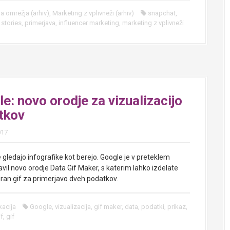
a omrežja (arhiv)
,
Marketing z vplivneži (arhiv)
snapchat
,
,
stories
,
primerjava
,
influencer marketing
,
marketing z vplivneži
e: novo orodje za vizualizacijo
tkov
017
e gledajo infografike kot berejo. Google je v preteklem
vil novo orodje Data Gif Maker, s katerim lahko izdelate
iran gif za primerjavo dveh podatkov.
acija
Google
,
vizualizacija
,
gif maker
,
data
,
podatki
,
prikaz
,
if
,
gif