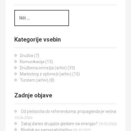
I
š
č
i
Kategorije vsebin
Družba
(7)
Komunikacija
(13)
Družbena omrežja (arhiv)
(33)
Marketing z vplivneži (arhiv)
(10)
Turizem (arhiv)
(8)
Zadnje objave
Od plebiscita do referenduma: propaganda je večna
10.06.2026
Zakaj danes drugače gledam na energijo?
19.05.2026
Blodnik po samozaložništvu
09.10.2022