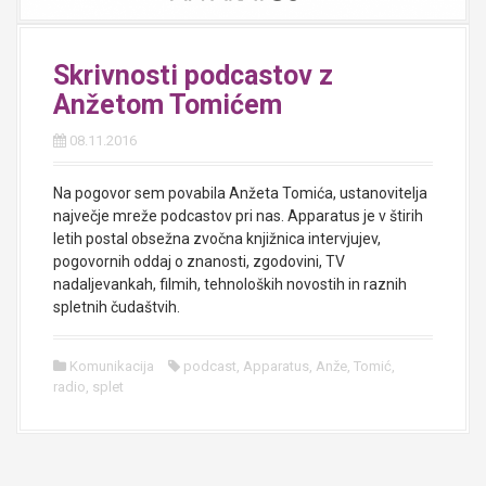
Skrivnosti podcastov z
Anžetom Tomićem
08.11.2016
Na pogovor sem povabila Anžeta Tomića, ustanovitelja
največje mreže podcastov pri nas. Apparatus je v štirih
letih postal obsežna zvočna knjižnica intervjujev,
pogovornih oddaj o znanosti, zgodovini, TV
nadaljevankah, filmih, tehnoloških novostih in raznih
spletnih čudaštvih.
Komunikacija
podcast
,
Apparatus
,
Anže
,
Tomić
,
radio
,
splet