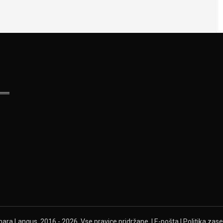
ra Langus, 2016 - 2026. Vse pravice pridržane. |
E-pošta
|
Politika zas