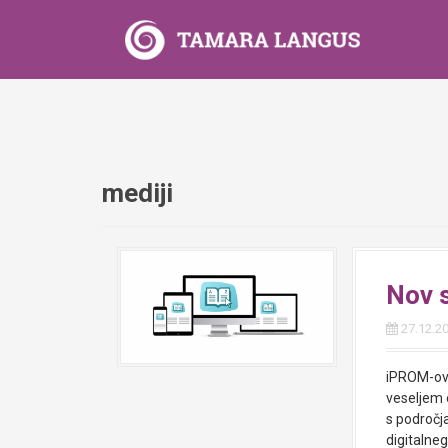
S
k
i
p
t
o
c
o
n
mediji
t
e
n
t
Nov s
27.12.2
iPROM-ov S
veseljem 
s področj
digitalneg