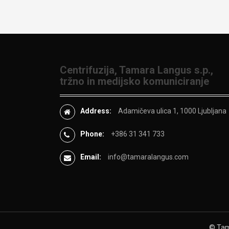
Centrifuzija, Tamara Langus s.p.,
tržno in medijsko komuniciranje
Address:
Adamičeva ulica 1, 1000 Ljubljana
Phone:
+386 31 341 733
Email:
info@tamaralangus.com
© Tama