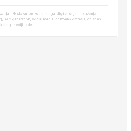
acija
slovar
,
prevod
,
razlaga
,
digital
,
digitalno trženje
,
ng
,
lead generation
,
social media
,
družbena omrežja
,
družbeni
keting
,
mediji
,
splet