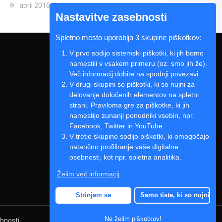
april 2016
Nastavitve zasebnosti
Spletno mesto uporablja 3 skupine piškotkov:
V prvo sodijo sistemski piškotki, ki jih bomo
namestili v vsakem primeru (oz. smo jih že).
Več informacij dobite na spodnji povezavi.
V drugi skupini so piškotki, ki so nujni za
delovanje določenih elementov na spletni
strani. Praviloma gre za piškotke, ki jih
namestijo zunanji ponudniki vsebin, npr.
Facebook, Twitter in YouTube.
V tretjo skupino sodijo piškotki, ki omogočajo
natančno profiliranje vaše digitalne
osebnosti, kot npr. spletna analitika.
Želim več informacij
Strinjam se
Samo tiste, ki so nujni
Ne želim piškotkov!
ebnosti