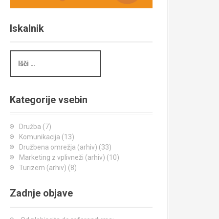
Iskalnik
I
š
č
i
Kategorije vsebin
Družba
(7)
Komunikacija
(13)
Družbena omrežja (arhiv)
(33)
Marketing z vplivneži (arhiv)
(10)
Turizem (arhiv)
(8)
Zadnje objave