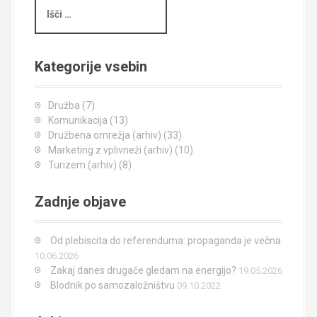
I
š
č
i
Kategorije vsebin
Družba
(7)
Komunikacija
(13)
Družbena omrežja (arhiv)
(33)
Marketing z vplivneži (arhiv)
(10)
Turizem (arhiv)
(8)
Zadnje objave
Od plebiscita do referenduma: propaganda je večna
10.06.2026
Zakaj danes drugače gledam na energijo?
19.05.2026
Blodnik po samozaložništvu
09.10.2022