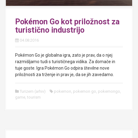
Pokémon Go kot priložnost za
turistično industrijo
04.08.2016
Pokémon Go je globalna igra, zato je prav, da o njej
razmišljamo tudi s turističnega vidika. Za domače in
tuje goste. Igra Pokémon Go odpira številne nove
priložnosti za trženje in prav je, da se jih zavedamo.
Turizem (arhiv)
pokemon
,
pokemon go
,
pokemongo
,
game
,
tourism