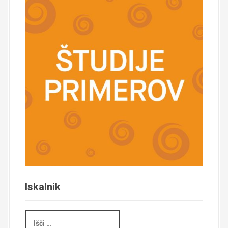
Iskalnik
I
š