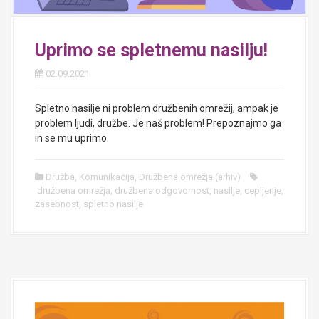
Uprimo se spletnemu nasilju!
02.09.2021
Spletno nasilje ni problem družbenih omrežij, ampak je
problem ljudi, družbe. Je naš problem! Prepoznajmo ga
in se mu uprimo.
Družba
,
Komunikacija
,
Družbena omrežja (arhiv)
družbena omrežja
,
družbena odgovornost
,
nasilje
,
cepljenje
,
zasebnost
,
spletno nasilje