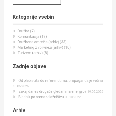
č
i
Kategorije vsebin
Družba
(7)
Komunikacija
(13)
Družbena omrežja (arhiv)
(33)
Marketing z vplivneži (arhiv)
(10)
Turizem (arhiv)
(8)
Zadnje objave
Od plebiscita do referenduma: propaganda je večna
10.06.2026
Zakaj danes drugače gledam na energijo?
19.05.2026
Blodnik po samozaložništvu
09.10.2022
Arhiv