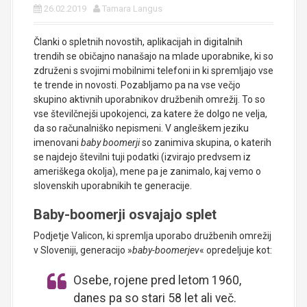
26.02.2019
Tamara Langus
Članki o spletnih novostih, aplikacijah in digitalnih
trendih se običajno nanašajo na mlade uporabnike, ki so
združeni s svojimi mobilnimi telefoni in ki spremljajo vse
te trende in novosti. Pozabljamo pa na vse večjo
skupino aktivnih uporabnikov družbenih omrežij. To so
vse številčnejši upokojenci, za katere že dolgo ne velja,
da so računalniško nepismeni. V angleškem jeziku
imenovani
baby boomerji
so zanimiva skupina, o katerih
se najdejo številni tuji podatki (izvirajo predvsem iz
ameriškega okolja), mene pa je zanimalo, kaj vemo o
slovenskih uporabnikih te generacije.
Baby-boomerji osvajajo splet
Podjetje Valicon, ki spremlja uporabo družbenih omrežij
v Sloveniji, generacijo »
baby-boomerjev
« opredeljuje kot:
Osebe, rojene pred letom 1960,
danes pa so stari 58 let ali več.