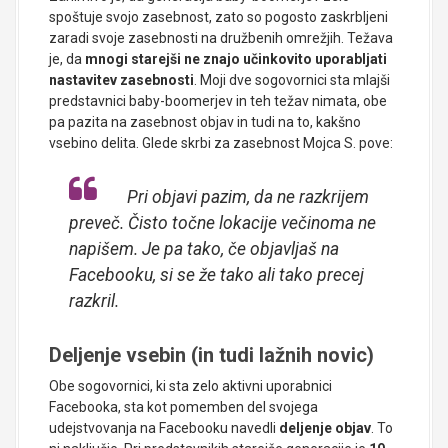
spoštuje svojo zasebnost, zato so pogosto zaskrbljeni
zaradi svoje zasebnosti na družbenih omrežjih. Težava
je, da
mnogi starejši ne znajo učinkovito uporabljati
nastavitev zasebnosti
. Moji dve sogovornici sta mlajši
predstavnici baby-boomerjev in teh težav nimata, obe
pa pazita na zasebnost objav in tudi na to, kakšno
vsebino delita. Glede skrbi za zasebnost Mojca S. pove:
Pri objavi pazim, da ne razkrijem
preveč. Čisto točne lokacije večinoma ne
napišem. Je pa tako, če objavljaš na
Facebooku, si se že tako ali tako precej
razkril.
Deljenje vsebin (in tudi lažnih novic)
Obe sogovornici, ki sta zelo aktivni uporabnici
Facebooka, sta kot pomemben del svojega
udejstvovanja na Facebooku navedli
deljenje objav
. To