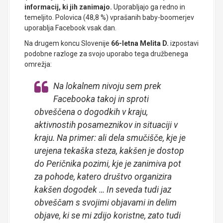
informacij, ki jih zanimajo.
Uporabljajo ga redno in
temeljito. Polovica (48,8 %) vprašanih baby-boomerjev
uporablja Facebook vsak dan.
Na drugem koncu Slovenije
66-letna Melita D.
izpostavi
podobne razloge za svojo uporabo tega družbenega
omrežja:
Na lokalnem nivoju sem prek
Facebooka takoj in sproti
obveščena o dogodkih v kraju,
aktivnostih posameznikov in situaciji v
kraju. Na primer: ali dela smučišče, kje je
urejena tekaška steza, kakšen je dostop
do Peričnika pozimi, kje je zanimiva pot
za pohode, katero društvo organizira
kakšen dogodek … In seveda tudi jaz
obveščam s svojimi objavami in delim
objave, ki se mi zdijo koristne, zato tudi