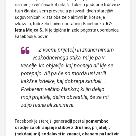
namenijo več časa kot mlajši. Take in podobne trditve iz
tujih člankov sem preverjala pri svojih dveh starejših
sogovornicah, ki sta obe zelo aktivni in, kot se je
izkazalo, tudi zelo tipični uporabnici Facebooka.
57-
letna Mojca S.
, ki je tipična in zelo pogosta uporabnica
Facebooka, pove:
Z vsemi prijatelji in znanci nimam
vsakodnevnega stika, mi je pa v
veselje, ko objavijo, kaj počnejo ali kje se
potepajo. Ali pa če so morda ustvarili
kakšne izdelke, kaj dobrega skuhali …
Preberem večino člankov, ki jih delijo
moji prijatelji, delim obvestila, če se mi
zdijo resna ali zanimiva.
Facebook je starejši generaciji postal
pomembno
orodje za ohranjanje stikov z družino, prijatelji,
(nekdanjimi) sodelavci in znanci, obenem pa tudi vir