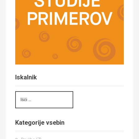
o
n
Iskalnik
I
š
č
i
Kategorije vsebin