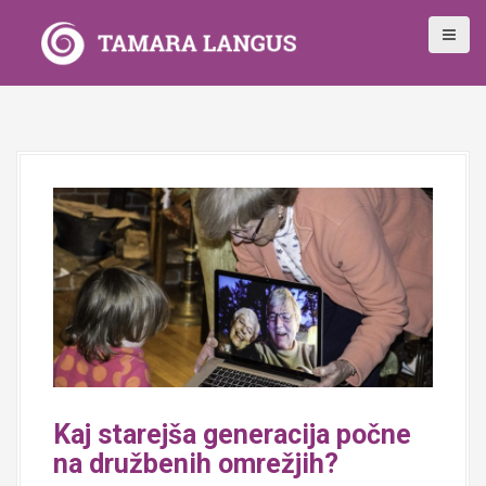
S
k
i
p
t
o
c
o
n
t
e
n
t
Kaj starejša generacija počne
na družbenih omrežjih?