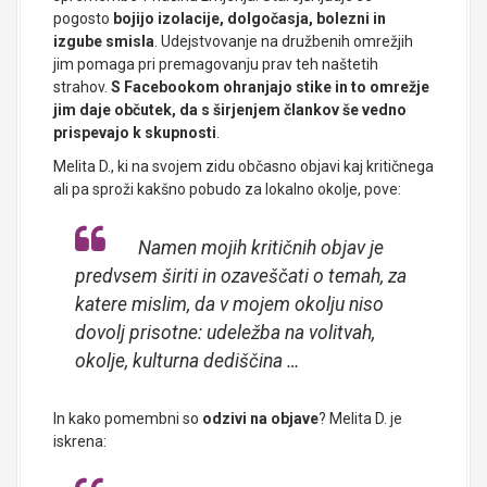
pogosto
bojijo izolacije, dolgočasja, bolezni in
izgube smisla
. Udejstvovanje na družbenih omrežjih
jim pomaga pri premagovanju prav teh naštetih
strahov.
S Facebookom ohranjajo stike in to omrežje
jim daje občutek, da s širjenjem člankov še vedno
prispevajo k skupnosti
.
Melita D., ki na svojem zidu občasno objavi kaj kritičnega
ali pa sproži kakšno pobudo za lokalno okolje, pove:
Namen mojih kritičnih objav je
predvsem širiti in ozaveščati o temah, za
katere mislim, da v mojem okolju niso
dovolj prisotne: udeležba na volitvah,
okolje, kulturna dediščina …
In kako pomembni so
odzivi na objave
? Melita D. je
iskrena: