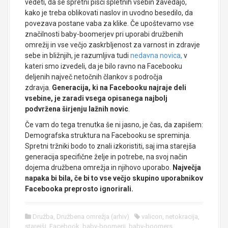
vedeti, da se spretni pisci spletnih vsebin zavedajo,
kako je treba oblikovati naslov in uvodno besedilo, da
povezava postane vaba za klike. Če upoštevamo vse
značilnosti baby-boomerjev pri uporabi družbenih
omrežij in vse večjo zaskrbljenost za varnost in zdravje
sebe in bližnjih, je razumljiva tudi
nedavna novica,
v
kateri smo izvedeli, da je bilo ravno na Facebooku
deljenih največ netočnih člankov s področja
zdravja.
Generacija, ki na Facebooku najraje deli
vsebine, je zaradi vsega opisanega najbolj
podvržena širjenju lažnih novic
.
Če vam do tega trenutka še ni jasno, je čas, da zapišem:
Demografska struktura na Facebooku se spreminja.
Spretni tržniki bodo to znali izkoristiti, saj ima starejša
generacija specifične želje in potrebe, na svoj način
dojema družbena omrežja in njihovo uporabo.
Največja
napaka bi bila, če bi to vse večjo skupino uporabnikov
Facebooka preprosto ignorirali.
Družba
,
Družbena omrežja (arhiv)
valicon
,
netokracija
,
starejši
,
Facebook
,
baby-boomerji
,
baby-boomers
,