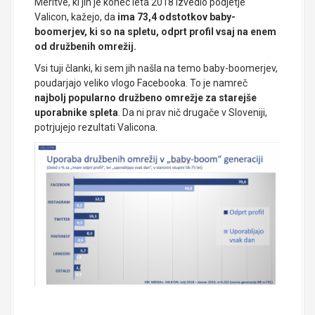
Meritve, ki jih je konec leta 2018 izvedlo podjetje
Valicon, kažejo, da
ima 73,4 odstotkov baby-
boomerjev, ki so na spletu, odprt profil vsaj na enem
od družbenih omrežij.
Vsi tuji članki, ki sem jih našla na temo baby-boomerjev,
poudarjajo veliko vlogo Facebooka. To je namreč
najbolj popularno družbeno omrežje za starejše
uporabnike spleta
. Da ni prav nič drugače v Sloveniji,
potrjujejo rezultati Valicona.