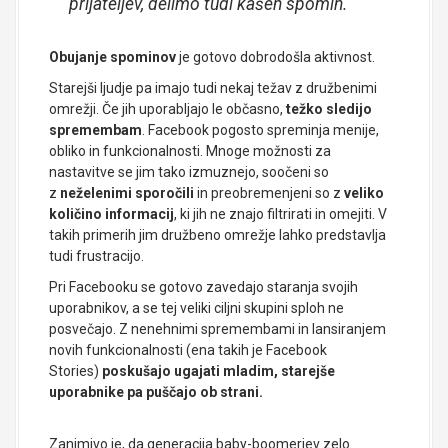
prijateljev, delimo tudi kašen spomin.
Obujanje spominov
je gotovo dobrodošla aktivnost.
Starejši ljudje pa imajo tudi nekaj težav z družbenimi
omrežji. Če jih uporabljajo le občasno,
težko sledijo
spremembam
. Facebook pogosto spreminja menije,
obliko in funkcionalnosti. Mnoge možnosti za
nastavitve se jim tako izmuznejo, soočeni so
z
neželenimi sporočili
in preobremenjeni so z
veliko
količino informacij
, ki jih ne znajo filtrirati in omejiti. V
takih primerih jim družbeno omrežje lahko predstavlja
tudi frustracijo.
Pri Facebooku se gotovo zavedajo staranja svojih
uporabnikov, a se tej veliki ciljni skupini sploh ne
posvečajo. Z nenehnimi spremembami in lansiranjem
novih funkcionalnosti (ena takih je Facebook
Stories)
poskušajo ugajati mladim, starejše
uporabnike pa puščajo ob strani.
Zanimivo je, da generacija baby-boomerjev zelo