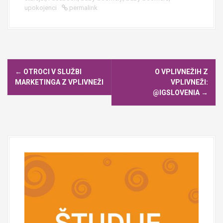
upokojenci
permalink
P
←
OTROCI V SLUŽBI
O VPLIVNEŽIH Z
o
MARKETINGA Z VPLIVNEŽI
VPLIVNEŽI:
s
@IGSLOVENIA
→
t
n
a
v
i
g
a
t
i