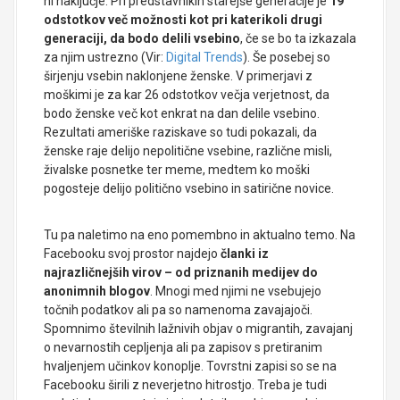
ni naključje. Pri predstavnikih starejše generacije je
19
odstotkov več možnosti kot pri katerikoli drugi
generaciji, da bodo delili vsebino
, če se bo ta izkazala
za njim ustrezno (Vir:
Digital Trends
). Še posebej so
širjenju vsebin naklonjene ženske. V primerjavi z
moškimi je za kar 26 odstotkov večja verjetnost, da
bodo ženske več kot enkrat na dan delile vsebino.
Rezultati ameriške raziskave so tudi pokazali, da
ženske raje delijo nepolitične vsebine, različne misli,
živalske posnetke ter meme, medtem ko moški
pogosteje delijo politično vsebino in satirične novice.
Tu pa naletimo na eno pomembno in aktualno temo. Na
Facebooku svoj prostor najdejo
članki iz
najrazličnejših virov – od priznanih medijev do
anonimnih blogov
. Mnogi med njimi ne vsebujejo
točnih podatkov ali pa so namenoma zavajajoči.
Spomnimo številnih lažnivih objav o migrantih, zavajanj
o nevarnostih cepljenja ali pa zapisov s pretiranim
hvaljenjem učinkov konoplje. Tovrstni zapisi so se na
Facebooku širili z neverjetno hitrostjo. Treba je tudi