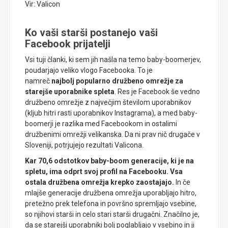
Vir: Valicon
Ko vaši starši postanejo vaši
Facebook prijatelji
Vsi tuji članki, ki sem jih našla na temo baby-boomerjev,
poudarjajo veliko vlogo Facebooka. To je
namreč
najbolj popularno družbeno omrežje za
starejše uporabnike spleta
. Res je Facebook še vedno
družbeno omrežje z največjim številom uporabnikov
(kljub hitri rasti uporabnikov Instagrama), a med baby-
boomerji je razlika med Facebookom in ostalimi
družbenimi omrežji velikanska. Da ni prav nič drugače v
Sloveniji, potrjujejo rezultati Valicona.
Kar 70,6 odstotkov baby-boom generacije, ki je na
spletu, ima odprt svoj profil na Facebooku. Vsa
ostala družbena omrežja krepko zaostajajo.
In če
mlajše generacije družbena omrežja uporabljajo hitro,
pretežno prek telefona in površno spremljajo vsebine,
so njihovi starši in celo stari starši drugačni. Značilno je,
da se starejši uporabniki bolj poglabljajo v vsebino in ji