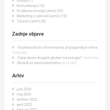
Družba
(7)
Komunikacija
(13)
Družbena omrežja (arhiv)
(33)
Marketing z vplivneži (arhiv)
(10)
Turizem (arhiv)
(8)
Zadnje objave
Od plebiscita do referenduma: propaganda je večna
10.06.2026
Zakaj danes drugače gledam na energijo?
19.05.2026
Blodnik po samozaložništvu
09.10.2022
Arhiv
junij 2026
maj 2026
oktober 2022
april 2022
februar 2022