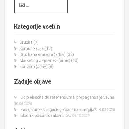
š
č
i
Kategorije vsebin
Družba
(7)
Komunikacija
(13)
Družbena omrežja (arhiv)
(33)
Marketing z vplivneži (arhiv)
(10)
Turizem (arhiv)
(8)
Zadnje objave
Od plebiscita do referenduma: propaganda je večna
10.06.2026
Zakaj danes drugače gledam na energijo?
19.05.2026
Blodnik po samozaložništvu
09.10.2022