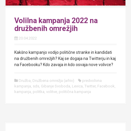
Volilna kampanja 2022 na
družbenih omrežjih
20.04.2022
Kakšno kampanjo vodijo politične stranke in kandidati
na družbenih omrežjih? Kaj se dogaja na Twitterju in kaj
na Facebooku? Kdo zavaja in kdo osvaja nove volivce?
Družba
,
Družbena omrežja (arhiv)
predvolivna
kampanja
,
sds
,
Gibanje Svoboda
,
Levica
,
Twitter
,
Facebook
,
kampanja
,
politka
,
volitve
,
politična kampanja