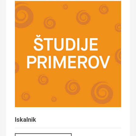
Iskalnik
I